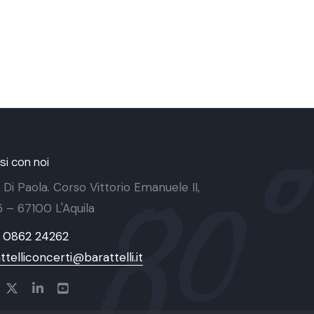
i con noi
 Di Paola. Corso Vittorio Emanuele II,
 5 – 67100 L'Aquila
9 0862 24262
ttelliconcerti@barattelli.it