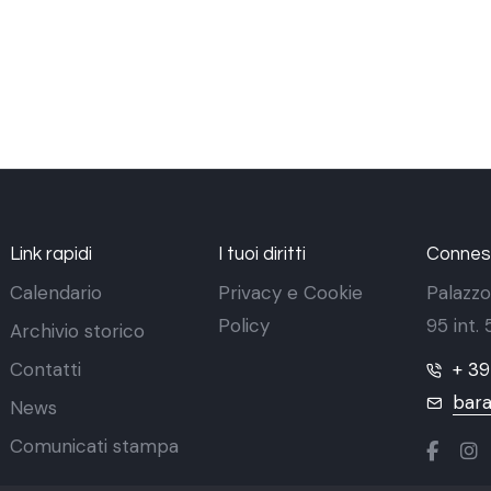
Link rapidi
I tuoi diritti
Conness
Calendario
Privacy e Cookie
Palazzo
Policy
95 int.
Archivio storico
Contatti
+ 3
bara
News
Comunicati stampa