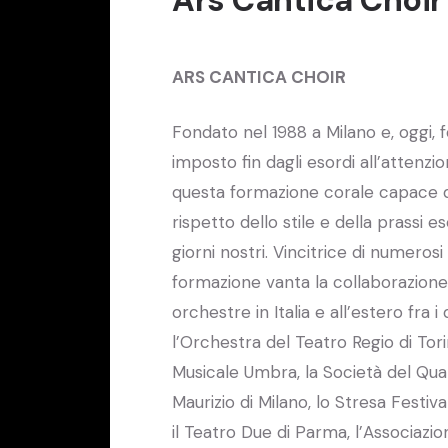
ARS CANTICA CHOIR
Fondato nel 1988 a Milano e, oggi, f
imposto fin dagli esordi all’attenzio
questa formazione corale capace di
rispetto dello stile e della prassi 
giorni nostri. Vincitrice di numerosi
formazione vanta la collaborazione 
orchestre in Italia e all’estero fra 
l’Orchestra del Teatro Regio di Tori
Musicale Umbra, la Società del Quart
Maurizio di Milano, lo Stresa Festival
il Teatro Due di Parma, l’Associazio