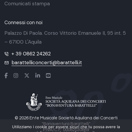
Comunicati stampa
Connessi con noi
Palazzo Di Paola. Corso Vittorio Emanuele II, 95 int. 5
– 67100 L'Aquila
+ 39 0862 24262
barattelliconcerti@barattelli.it
© 2026 Ente Musicale Società Aquilana dei Concerti
"Bonaventura Barattelli"
Utilizziamo i cookie per essere sicuri che tu possa avere la
P.IVA/C.F.: 00082030669