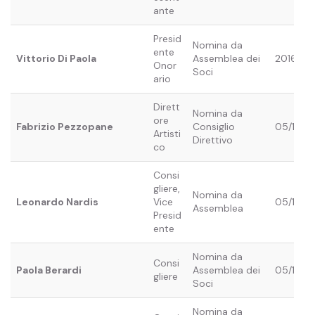
ante
Presid
Nomina da
ente
Vittorio Di Paola
Assemblea dei
2016
Onor
Soci
ario
Dirett
Nomina da
ore
Fabrizio Pezzopane
Consiglio
05/12/2
Artisti
Direttivo
co
Consi
gliere,
Nomina da
Leonardo Nardis
Vice
05/12/2
Assemblea
Presid
ente
Nomina da
Consi
Paola Berardi
Assemblea dei
05/12/2
gliere
Soci
Nomina da