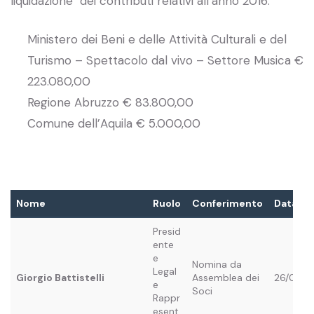
liquidazione dei contributi relativi all’anno 2016:
Ministero dei Beni e delle Attività Culturali e del
Turismo – Spettacolo dal vivo – Settore Musica €
223.080,00
Regione Abruzzo € 83.800,00
Comune dell’Aquila € 5.000,00
Nome
Ruolo
Conferimento
Data co
Presid
ente
e
Nomina da
Legal
Giorgio Battistelli
Assemblea dei
26/04/2
e
Soci
Rappr
esent