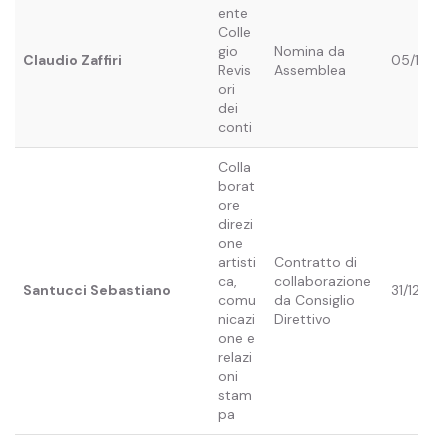
ente
Colle
gio
Nomina da
Claudio Zaffiri
05/12/2
Revis
Assemblea
ori
dei
conti
Colla
borat
ore
direzi
one
artisti
Contratto di
ca,
collaborazione
Santucci Sebastiano
31/12/20
comu
da Consiglio
nicazi
Direttivo
one e
relazi
oni
stam
pa