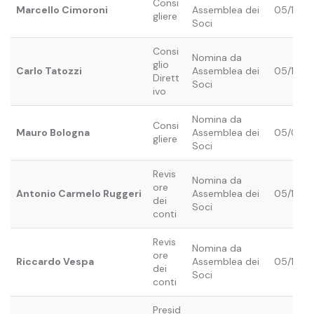
Consi
Marcello Cimoroni
Assemblea dei
05/12/2
gliere
Soci
Consi
Nomina da
glio
Carlo Tatozzi
Assemblea dei
05/12/2
Dirett
Soci
ivo
Nomina da
Consi
Mauro Bologna
Assemblea dei
05/06/
gliere
Soci
Revis
Nomina da
ore
Antonio Carmelo Ruggeri
Assemblea dei
05/12/2
dei
Soci
conti
Revis
Nomina da
ore
Riccardo Vespa
Assemblea dei
05/12/2
dei
Soci
conti
Presid