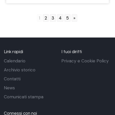
1
2
3
4
5
»
Link rapidi
I tuoi diritti
Calendario
Privacy e Cookie Policy
Archivio storico
Contatti
News
Comunicati stampa
Connessi con noi