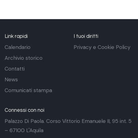
Link rapidi
I tuoi diritti
Calendario
Privacy e Cookie Policy
Archivio storico
Contatti
News
Comunicati stampa
Connessi con noi
Palazzo Di Paola. Corso Vittorio Emanuele II, 95 int. 5
– 67100 L'Aquila