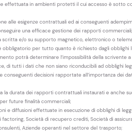
e effettuata in ambienti protetti il cui accesso è sotto co
ione alle esigenze contrattuali ed ai conseguenti adempimen
nseguire una efficace gestione dei rapporti commerciali
ma scritta e/o su supporto magnetico, elettronico o telema
è obbligatorio per tutto quanto è richiesto dagli obblighi l
tamento potrà determinare l’impossibilità della scrivente a
 di tutti i dati che non siano riconducibili ad obblighi lega
e conseguenti decisioni rapportate all’importanza dei dati
tta la durata dei rapporti contrattuali instaurati e anche 
r future finalità commerciali;
e diffusioni effettuate in esecuzione di obblighi di legge
i factoring, Società di recupero crediti, Società di assicur
onsulenti, Aziende operanti nel settore del trasporto;