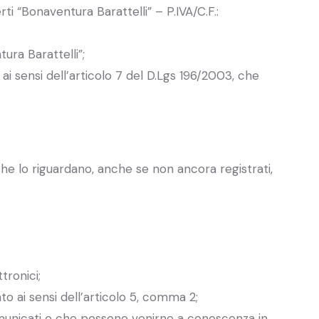
ti “Bonaventura Barattelli” – P.IVA/C.F.:
ura Barattelli”;
ai sensi dell’articolo 7 del D.Lgs 196/2003, che
che lo riguardano, anche se non ancora registrati,
tronici;
ato ai sensi dell’articolo 5, comma 2;
comunicati o che possono venirne a conoscenza in