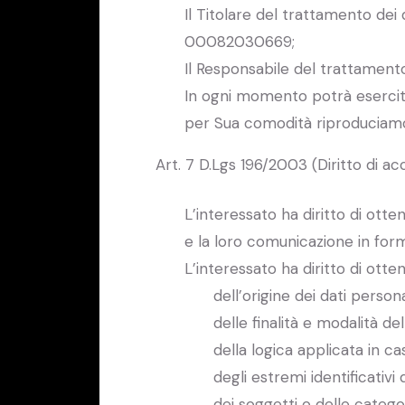
Il Titolare del trattamento dei
00082030669;
Il Responsabile del trattament
In ogni momento potrà esercitare
per Sua comodità riproduciam
Art. 7 D.Lgs 196/2003 (Diritto di acce
L’interessato ha diritto di ott
e la loro comunicazione in forma
L’interessato ha diritto di otten
dell’origine dei dati persona
delle finalità e modalità de
della logica applicata in ca
degli estremi identificativi
dei soggetti o delle catego