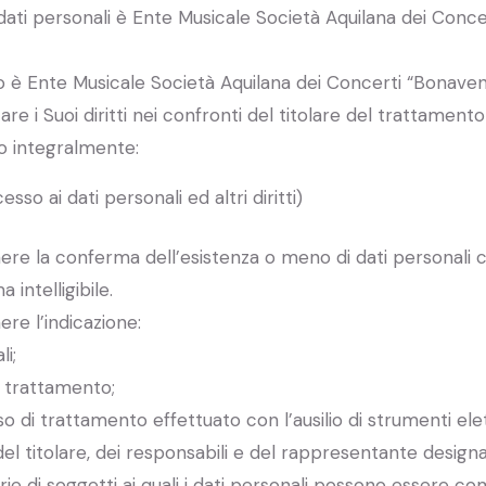
 dati personali è Ente Musicale Società Aquilana dei Concer
o è Ente Musicale Società Aquilana dei Concerti “Bonavent
 i Suoi diritti nei confronti del titolare del trattamento 
o integralmente:
sso ai dati personali ed altri diritti)
enere la conferma dell’esistenza o meno di dati personali 
 intelligibile.
ere l’indicazione:
li;
l trattamento;
so di trattamento effettuato con l’ausilio di strumenti elet
 del titolare, dei responsabili e del rappresentante design
rie di soggetti ai quali i dati personali possono essere 