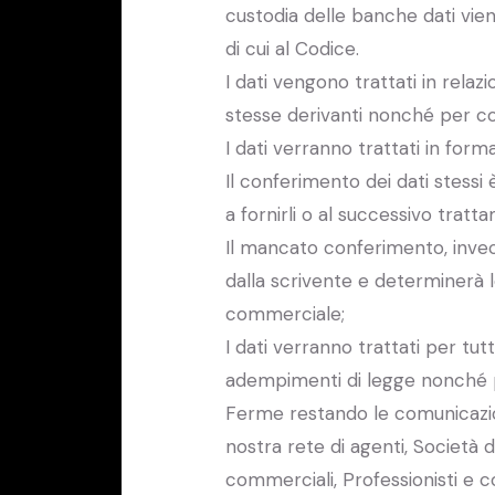
custodia delle banche dati vien
di cui al Codice.
I dati vengono trattati in relaz
stesse derivanti nonché per co
I dati verranno trattati in for
Il conferimento dei dati stessi 
a fornirli o al successivo trat
Il mancato conferimento, invece,
dalla scrivente e determinerà l
commerciale;
I dati verranno trattati per tu
adempimenti di legge nonché pe
Ferme restando le comunicazioni 
nostra rete di agenti, Società d
commerciali, Professionisti e c