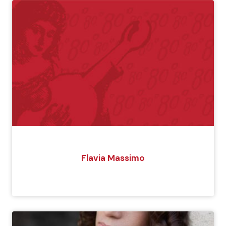
Flavia Massimo