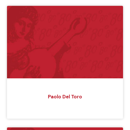
Paolo Del Toro