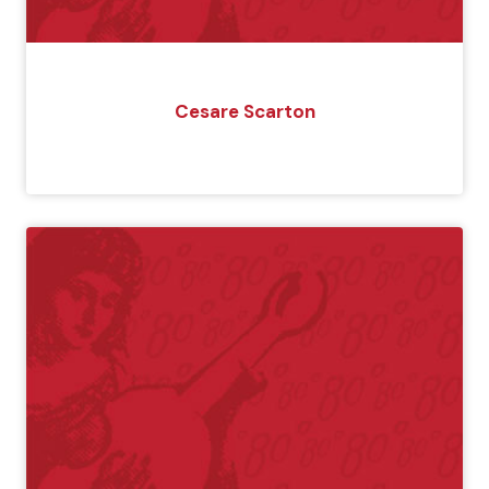
Cesare Scarton