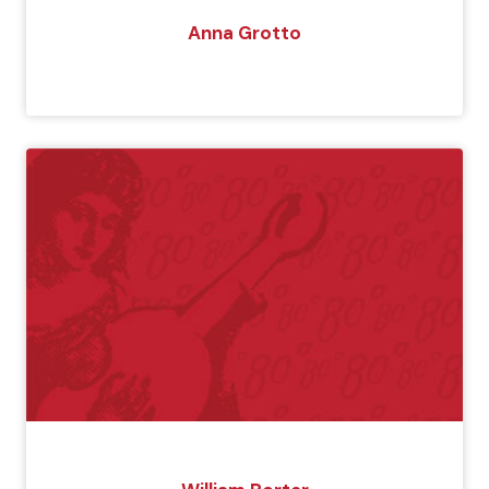
Anna Grotto