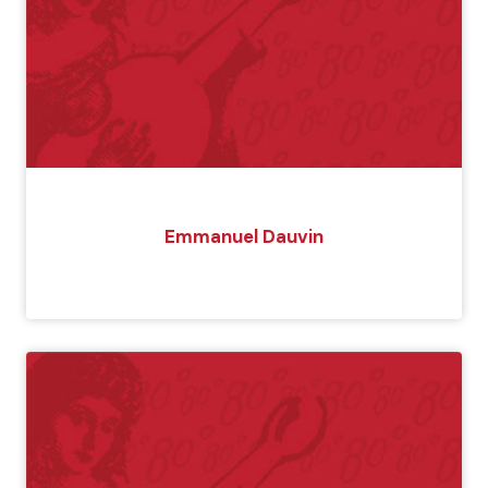
Emmanuel Dauvin