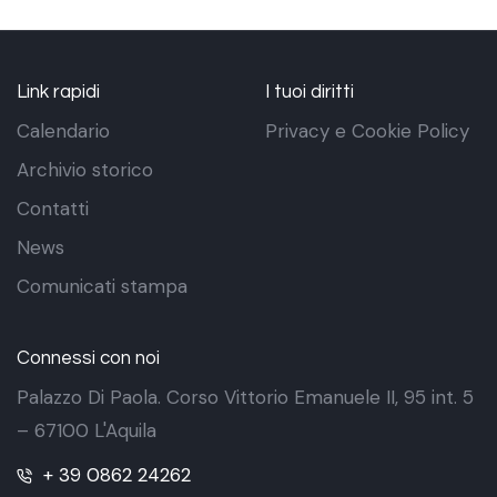
Link rapidi
I tuoi diritti
Calendario
Privacy e Cookie Policy
Archivio storico
Contatti
News
Comunicati stampa
Connessi con noi
Palazzo Di Paola. Corso Vittorio Emanuele II, 95 int. 5
– 67100 L'Aquila
+ 39 0862 24262