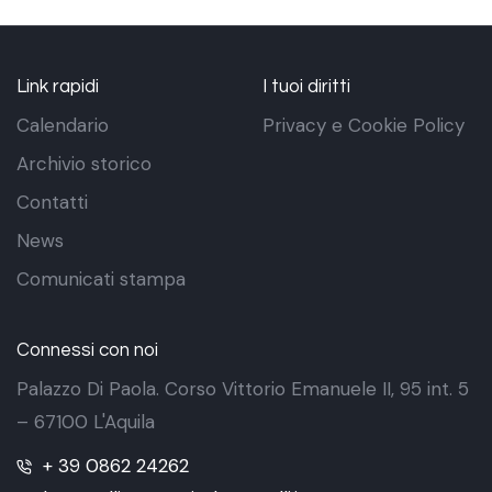
Link rapidi
I tuoi diritti
Calendario
Privacy e Cookie Policy
Archivio storico
Contatti
News
Comunicati stampa
Connessi con noi
Palazzo Di Paola. Corso Vittorio Emanuele II, 95 int. 5
– 67100 L'Aquila
+ 39 0862 24262