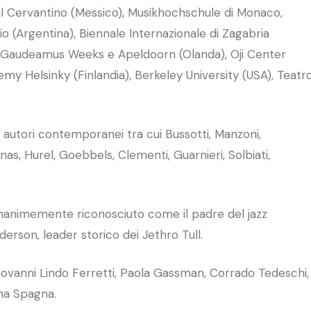
val Cervantino (Messico), Musikhochschule di Monaco,
o (Argentina), Biennale Internazionale di Zagabria
a), Gaudeamus Weeks e Apeldoorn (Olanda), Oji Center
my Helsinky (Finlandia), Berkeley University (USA), Teatr
 autori contemporanei tra cui Bussotti, Manzoni,
nas, Hurel, Goebbels, Clementi, Guarnieri, Solbiati,
unanimemente riconosciuto come il padre del jazz
erson, leader storico dei Jethro Tull.
iovanni Lindo Ferretti, Paola Gassman, Corrado Tedeschi,
ana Spagna.