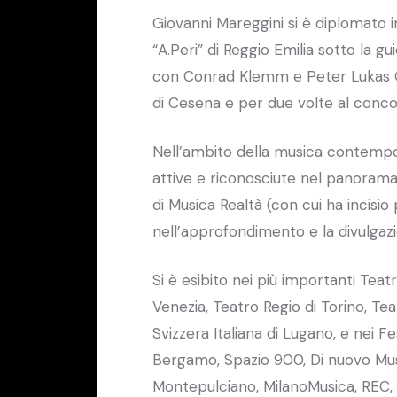
Giovanni Mareggini si è diplomato i
“A.Peri” di Reggio Emilia sotto la g
con Conrad Klemm e Peter Lukas G
di Cesena e per due volte al conco
Nell’ambito della musica contempor
attive e riconosciute nel panoram
di Musica Realtà (con cui ha incisi
nell’approfondimento e la divulgazi
Si è esibito nei più importanti Teatri
Venezia, Teatro Regio di Torino, Te
Svizzera Italiana di Lugano, e nei Fe
Bergamo, Spazio 900, Di nuovo Musi
Montepulciano, MilanoMusica, REC, M