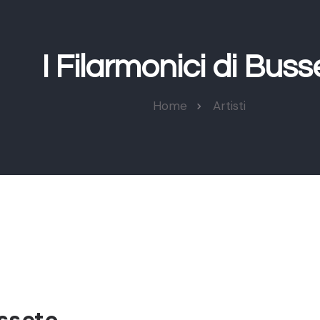
I Filarmonici di Buss
Home
Artisti
usseto