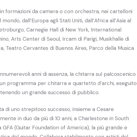
in formazioni da camera o con orchestra, nei cartelloni
 mondo, dall’Europa agli Stati Uniti, dall’Africa all’Asia al
etroburgo, Carnegie Hall di New York, International
no, Arts Center di Seoul, Ircam di Parigi, Musikhalle di
, Teatro Cervantes di Buenos Aires, Parco della Musica
nnumerevoli anni di assenza, la chitarra sul palcoscenico
n un programma per chitarra e quartetto d’archi, eseguito
ottenendo un grande successo di pubblico.
sta di uno strepitoso successo, insieme a Cesare
mente in duo da più di 10 anni, a Charlestone in South
la GFA (Guitar Foundation of America), la più grande e
stica del mondo. Collabora stabilmente con artisti del