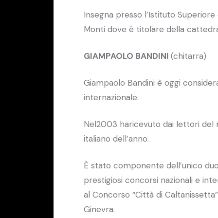
Insegna presso l’Istituto Superiore
Monti dove è titolare della cattedra
GIAMPAOLO BANDINI
(chitarra)
Giampaolo Bandini è oggi considerato 
internazionale.
Nel2003 haricevuto dai lettori del 
italiano dell’anno.
È stato componente dell’unico duo d
prestigiosi concorsi nazionali e int
al Concorso “Città di Caltanissetta
Ginevra.