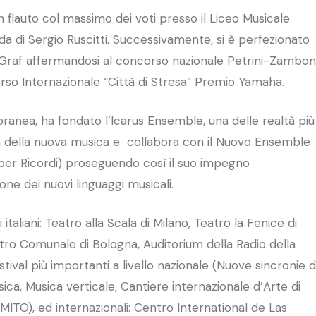
n flauto col massimo dei voti presso il Liceo Musicale
uida di Sergio Ruscitti. Successivamente, si è perfezionato
raf affermandosi al concorso nazionale Petrini-Zambon
rso Internazionale “Città di Stresa” Premio Yamaha.
anea, ha fondato l’Icarus Ensemble, una delle realtà più
a della nuova musica e collabora con il Nuovo Ensemble
o per Ricordi) proseguendo così il suo impegno
one dei nuovi linguaggi musicali.
 italiani: Teatro alla Scala di Milano, Teatro la Fenice di
atro Comunale di Bologna, Auditorium della Radio della
stival più importanti a livello nazionale (Nuove sincronie d
ca, Musica verticale, Cantiere internazionale d’Arte di
ITO), ed internazionali: Centro International de Las