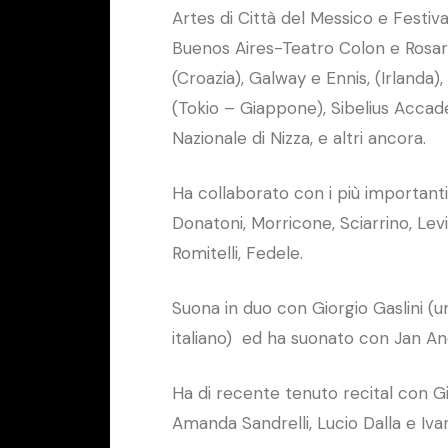
Artes di Città del Messico e Festi
Buenos Aires-Teatro Colon e Rosari
(Croazia), Galway e Ennis, (Irland
(Tokio – Giappone), Sibelius Accade
Nazionale di Nizza, e altri ancora.
Ha collaborato con i più importanti
Donatoni, Morricone, Sciarrino, Levi
Romitelli, Fedele.
Suona in duo con Giorgio Gaslini (
italiano) ed ha suonato con Jan And
Ha di recente tenuto recital con G
Amanda Sandrelli, Lucio Dalla e Iv