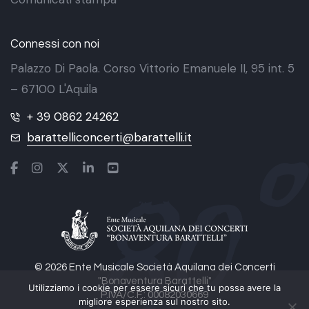
Connessi con noi
Palazzo Di Paola. Corso Vittorio Emanuele II, 95 int. 5
– 67100 L'Aquila
+ 39 0862 24262
barattelliconcerti@barattelli.it
© 2026 Ente Musicale Società Aquilana dei Concerti
"Bonaventura Barattelli"
Utilizziamo i cookie per essere sicuri che tu possa avere la
P.IVA/C.F.: 00082030669
migliore esperienza sul nostro sito.