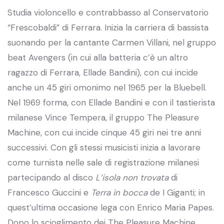
Studia violoncello e contrabbasso al Conservatorio
“Frescobaldi” di Ferrara. Inizia la carriera di bassista
suonando per la cantante Carmen Villani, nel gruppo
beat Avengers (in cui alla batteria c’è un altro
ragazzo di Ferrara, Ellade Bandini), con cui incide
anche un 45 giri omonimo nel 1965 per la Bluebell.
Nel 1969 forma, con Ellade Bandini e con il tastierista
milanese Vince Tempera, il gruppo The Pleasure
Machine, con cui incide cinque 45 giri nei tre anni
successivi. Con gli stessi musicisti inizia a lavorare
come turnista nelle sale di registrazione milanesi
partecipando al disco
L’isola non trovata
di
Francesco Guccini e
Terra in bocca
de I Giganti; in
quest’ultima occasione lega con Enrico Maria Papes.
Dopo lo scioglimento dei The Pleasure Machine,