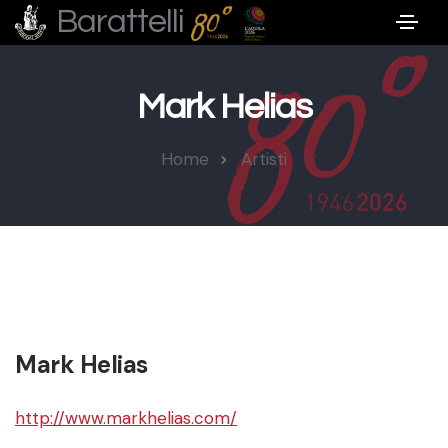
Barattelli
Mark Helias
Home
Artisti
Mark Helias
http://www.markhelias.com/