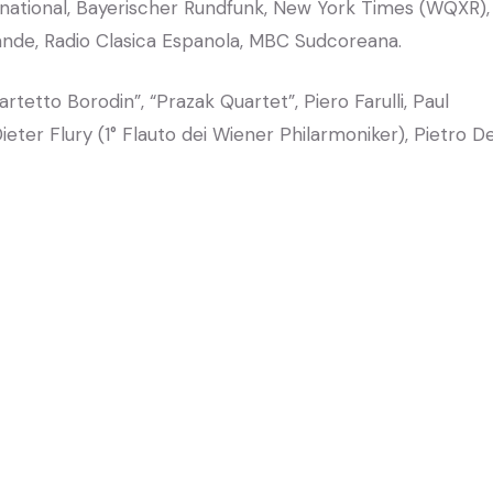
ernational, Bayerischer Rundfunk, New York Times (WQXR),
nde, Radio Clasica Espanola, MBC Sudcoreana.
tetto Borodin”, “Prazak Quartet”, Piero Farulli, Paul
Dieter Flury (1° Flauto dei Wiener Philarmoniker), Pietro D