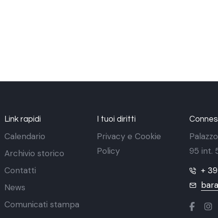
Link rapidi
I tuoi diritti
Conness
Calendario
Privacy e Cookie
Palazzo
Policy
95 int.
Archivio storico
Contatti
+ 3
bara
News
Comunicati stampa