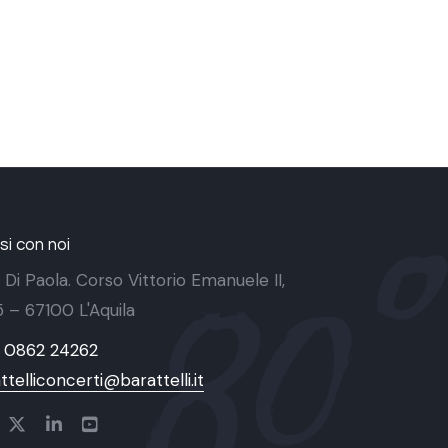
i con noi
 Di Paola. Corso Vittorio Emanuele II,
 5 – 67100 L'Aquila
9 0862 24262
ttelliconcerti@barattelli.it