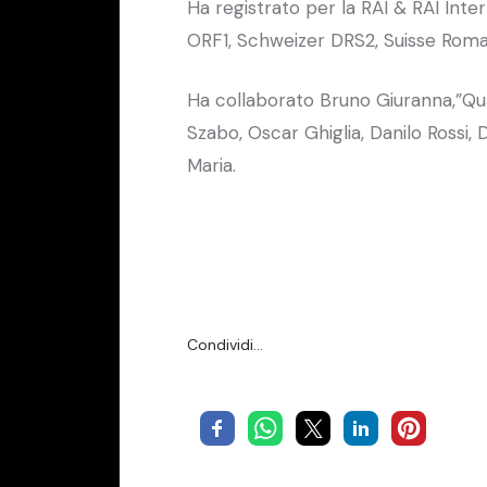
Ha registrato per la RAI & RAI Int
ORF1, Schweizer DRS2, Suisse Roma
Ha collaborato Bruno Giuranna,”Quar
Szabo, Oscar Ghiglia, Danilo Rossi, 
Maria.
Condividi…