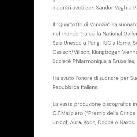
incontri avuti con Sandor Vegh e P
Il “Quartetto di Venezia” ha suonato 
nel mondo tra cui la National Galle
Sala Unesco a Parigi, IUC a Roma, S
Ossiach/Villach, Klangbogen Vienna
Societè Philarmonique a Bruxelles,
Ha avuto l’onore di suonare per Sua
Repubblica Italiana.
La vasta produzione discografica in
G.F.Malipiero (“Premio della Critica 
Unicef, Aura, Koch, Decca e Naxos.