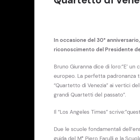
In occasione del 30° anniversario,
riconoscimento del Presidente del
Bruno Giuranna dice di loro:”E’ un
europeo. La perfetta padronanza tec
“Quartetto di Venezia” ai vertici del
grandi Quartetti del passato”.
Il “Los Angeles Times” scrive:”ques
Due le scuole fondamentali dell’ens
guida del M° Piero Farulli e la Scu