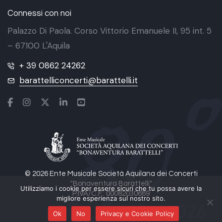
Connessi con noi
Palazzo Di Paola. Corso Vittorio Emanuele II, 95 int. 5
– 67100 L'Aquila
+ 39 0862 24262
barattelliconcerti@barattelli.it
© 2026 Ente Musicale Società Aquilana dei Concerti
"Bonaventura Barattelli"
Utilizziamo i cookie per essere sicuri che tu possa avere la
P.IVA/C.F.: 00082030669
migliore esperienza sul nostro sito.
Ok
No
Privacy e Cookie Policy