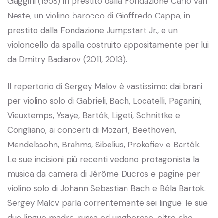
Gaggini (1958) in prestito dalla Fondazione Carlo van
Neste, un violino barocco di Gioffredo Cappa, in
prestito dalla Fondazione Jumpstart Jr., e un
violoncello da spalla costruito appositamente per lui
da Dmitry Badiarov (2011, 2013).
Il repertorio di Sergey Malov è vastissimo: dai brani
per violino solo di Gabrieli, Bach, Locatelli, Paganini,
Vieuxtemps, Ysaÿe, Bartók, Ligeti, Schnittke e
Corigliano, ai concerti di Mozart, Beethoven,
Mendelssohn, Brahms, Sibelius, Prokofiev e Bartók.
Le sue incisioni più recenti vedono protagonista la
musica da camera di Jérôme Ducros e pagine per
violino solo di Johann Sebastian Bach e Béla Bartok.
Sergey Malov parla correntemente sei lingue: le sue
due lingue madre, russa ed ungherese, oltre che