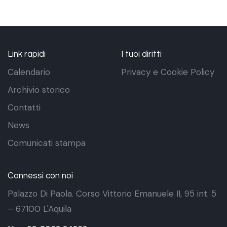
Link rapidi
I tuoi diritti
Calendario
Privacy e Cookie Policy
Archivio storico
Contatti
News
Comunicati stampa
Connessi con noi
Palazzo Di Paola. Corso Vittorio Emanuele II, 95 int. 5
– 67100 L'Aquila