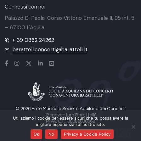
Connessi con noi
Palazzo Di Paola. Corso Vittorio Emanuele II, 95 int. 5
– 67100 L'Aquila
+ 39 0862 24262
barattelliconcerti@barattelli.it
© 2026 Ente Musicale Società Aquilana dei Concerti
"Bonaventura Barattelli"
Utilizziamo i cookie per essere sicuri che tu possa avere la
P.IVA/C.F.: 00082030669
migliore esperienza sul nostro sito.
Ok
No
Privacy e Cookie Policy