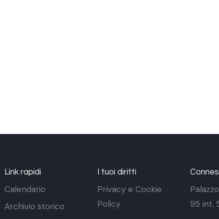
Link rapidi
I tuoi diritti
Conness
Calendario
Privacy e Cookie
Palazzo
Policy
95 int.
Archivio storico