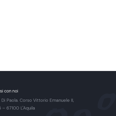
i con noi
 Di Paola. Corso Vittorio Emanuele II,
 5 – 67100 L'Aquila