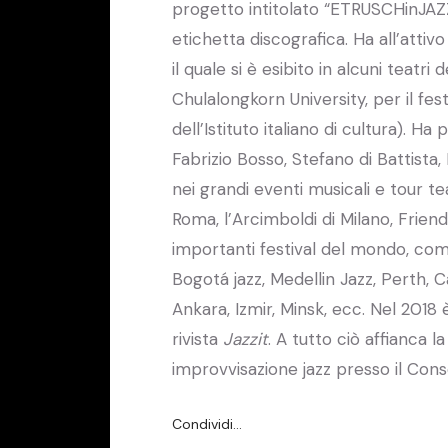
progetto intitolato “ETRUSCHinJAZ
etichetta discografica. Ha all’atti
il quale si è esibito in alcuni teatr
Chulalongkorn University, per il festi
dell’Istituto italiano di cultura). 
Fabrizio Bosso, Stefano di Battista,
nei grandi eventi musicali e tour tea
Roma, l’Arcimboldi di Milano, Frien
importanti festival del mondo, com
Bogotá jazz, Medellin Jazz, Perth, 
Ankara, Izmir, Minsk, ecc. Nel 2018 
rivista
Jazzit
. A tutto ciò affianca l
improvvisazione jazz presso il Conse
Condividi…