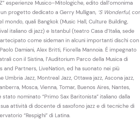
Z” esperienze Musico–Mitologiche, edito dall’omonima
vo un progetto dedicato a Gerry Mulligan,
‘S Wonderful
, co
i del mondo, quali Bangkok (Music Hall, Culture Building,
val italiano di jazz) e Istanbul (teatro Casa d’Italia, sede
Ha partecipato come sideman in alcuni importanti dischi con
 Paolo Damiani, Alex Britti, Fiorella Mannoia. É impegnato
trali con il Sistina, l’Auditorium Parco della Musica di
ds and Partners, LiveNation, ed ha suonato nei più
e Umbria Jazz, Montreal Jazz, Ottawa jazz, Ascona jazz,
Canberra, Mosca, Vienna, Tomar, Buenos Aires, Nantes,
è stato nominato “Primo Sax Baritonista” italiano dalla
a sua attività di docente di saxofono jazz e di tecniche di
rvatorio “Respighi” di Latina.