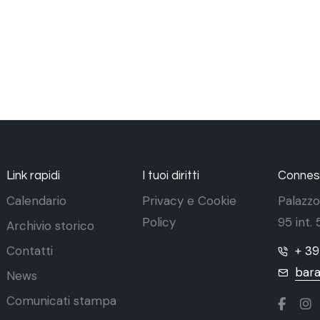
Link rapidi
I tuoi diritti
Conness
Calendario
Privacy e Cookie
Palazzo
Policy
95 int.
Archivio storico
Contatti
+ 3
bara
News
Comunicati stampa