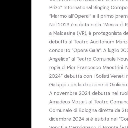
Prize” International Singing Competi
“Marmo all’Opera!” e il primo prem
Nel 2023 è solista nella “Messa d
a Malcesine (VR), è protagonista del
debutta al Teatro Auditorium Manz
concerto “Opera Gala”. A luglio 20
Angelica” al Teatro Comunale Nouv
regia di Pier Francesco Maestrini. 
2024” debutta con I Solisti Veneti 
Galuppi con la direzione di Giuliano 
A novembre 2024 debutta nel ruolo
Amadeus Mozart al Teatro Comunal
Comunale di Bologna diretta da Ste
dicembre 2024 si è esibita nel “Co
Veneti a Carmignano di Brenta (PD)