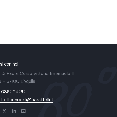
i con noi
 Di Paola. Corso Vittorio Emanuele II,
 5 – 67100 L'Aquila
9 0862 24262
ttelliconcerti@barattelli.it