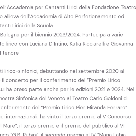
dell’Accademia per Cantanti Lirici della Fondazione Teatr
ltre allieva dell’Accademia di Alto Perfezionamento ed
nti Lirici della Scuola
Bologna per il biennio 2023/2024. Partecipa a varie
 lirico con Luciana D’Intino, Katia Ricciarelli e Giovanna
il tenore
 lirico-sinfonici, debuttando nel settembre 2020 al
 il concerto per il conferimento del “Premio Lirico
cui ha preso parte anche per le edizioni 2021 e 2024. Nel
stra Sinfonica del Veneto al Teatro Carlo Goldoni di
conferimento del “Premio Lirico Pier Miranda Ferraro”.
ici internazionali: ha vinto il terzo premio al V Concorso
 Mare”, il terzo premio e il premio del pubblico al VI
ico “G.B. Rubini”, il secondo premio al IV “Maria Labia