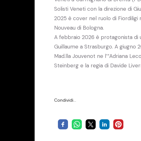
Solisti Veneti con la direzione di Gi
2025 è cover nel ruolo di Fiordiligi
Nouveau di Bologna.
A febbraio 2026 è protagonista di u
Guillaume a Strasburgo. A giugno 20
Mad.lla Jouvenot ne l’“Adriana Leco
Steinberg e la regia di Davide Live
Condividi…