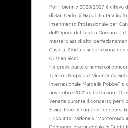
Per il biennio 2025/2027 è allieva 
di San Carlo di Napoli. È stata ino
Inserimento Professionale per Canta
dell’Opera del Teatro Comunale di 
masterclass di alto perfezionamento
Casolla. Studia e si perfeziona con 
Cristian Ricci.
Ha preso parte a numerosi concerti
Teatro Olimpico di Vicenza durante
Internazionale Marcella Pobbe”, a 
novembre 2022 debutta con l’Orche
Venezia durante il concerto per il 
È vincitrice di numerosi concorsi lir
Lirico Internazionale “Monterosso al
Concorso internazionale di Canto lir