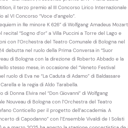
tion, il terzo premio al III Concorso Lirico Internazionale
io al VI Concorso “Voce d’angelo”.
i Requiem in Re minore K 626” di Wolfgang Amadeus Mozart
 recital “Sogno d’or” a Villa Puccini a Torre del Lago e
oni con l’Orchestra del Teatro Comunale di Bologna nel
24 debutta nel ruolo della Prima Conversa in “Suor
eau di Bologna con la direzione di Roberto Abbado e la
Nello stesso mese, in occasione del “Veneto Festival
nel ruolo di Eva ne “La Caduta di Adamo” di Baldassare
Carella e la regia di Aldo Tarabella.
 di Donna Elvira nel “Don Giovanni” di Wolfgang
e Nouveau di Bologna con l’Orchestra del Teatro
fano Conticello per il progetto dell’accademia. A
ncerto di Capodanno” con l’Ensemble Vivaldi de I Solisti
 e a marzo 2025 ha aperto la stagione concertistica de 