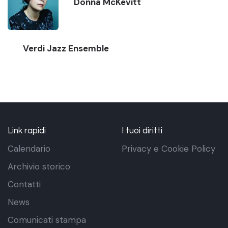
Donna McKevitt
Verdi Jazz Ensemble
Link rapidi
I tuoi diritti
Calendario
Privacy e Cookie Policy
Archivio storico
Contatti
News
Comunicati stampa