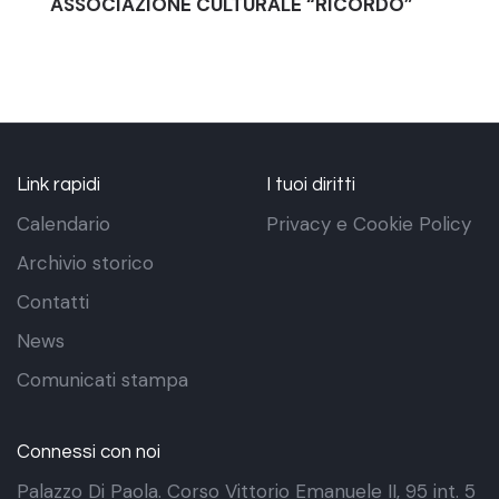
ASSOCIAZIONE CULTURALE “RICORDO”
Link rapidi
I tuoi diritti
Calendario
Privacy e Cookie Policy
Archivio storico
Contatti
News
Comunicati stampa
Connessi con noi
Palazzo Di Paola. Corso Vittorio Emanuele II, 95 int. 5