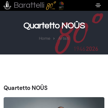
Barattelli
Quartetto NOÛS
Home
Artisti
Quartetto NOÛS