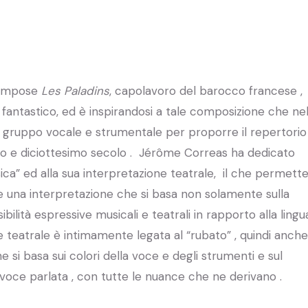
compose
Les Paladins
, capolavoro del barocco francese ,
l fantastico, ed è inspirandosi a tale composizione che ne
 gruppo vocale e strumentale per proporre il repertorio
simo e diciottesimo secolo . Jérôme Correas ha dedicato
ica” ed alla sua interpretazione teatrale, il che permett
re una interpretazione che si basa non solamente sulla
bilità espressive musicali e teatrali in rapporto alla lingu
 e teatrale è intimamente legata al “rubato” , quindi anche
he si basa sui colori della voce e degli strumenti e sul
voce parlata , con tutte le nuance che ne derivano .