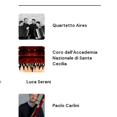
Quartetto Aires
l
Coro dell’Accademia
Nazionale di Santa
Cecilia
e
a
Luca Serani
Paolo Carlini