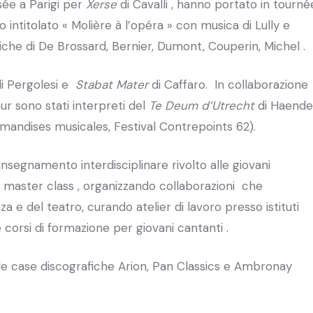
sée a Parigi per
Xerse
di Cavalli , hanno portato in tourné
 intitolato « Molière à l’opéra » con musica di Lully e
he di De Brossard, Bernier, Dumont, Couperin, Michel .
di Pergolesi e
Stabat Mater
di Caffaro. In collaborazione
 sono stati interpreti del
Te Deum d’Utrecht
di Haende
urmandises musicales, Festival Contrepoints 62).
insegnamento interdisciplinare rivolto alle giovani
 master class , organizzando collaborazioni che
nza e del teatro, curando atelier di lavoro presso istituti
e corsi di formazione per giovani cantanti .
le case discografiche Arion, Pan Classics e Ambronay