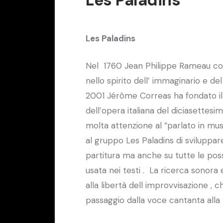
Les Paladins
Nel 1760 Jean Philippe Rameau 
nello spirito dell’ immaginario e de
2001 Jérôme Correas ha fondato il
dell’opera italiana del diciasette
molta attenzione al “parlato in mus
al gruppo Les Paladins di sviluppa
partitura ma anche su tutte le possi
usata nei testi . La ricerca sonora
alla libertà dell improvvisazione , c
passaggio dalla voce cantanta alla 