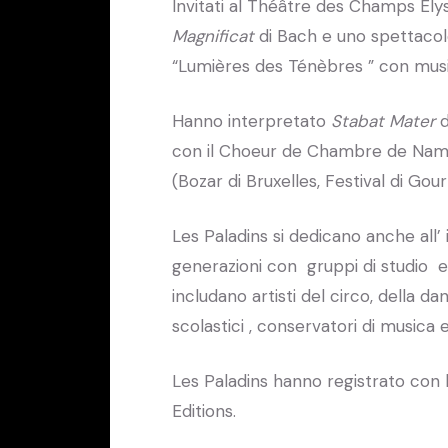
Invitati al Théâtre des Champs Ely
Magnificat
di Bach e uno spettacolo
“Lumières des Ténèbres ” con music
Hanno interpretato
Stabat Mater
con il Choeur de Chambre de Namur
(Bozar di Bruxelles, Festival di Go
Les Paladins si dedicano anche all’ 
generazioni con gruppi di studio e
includano artisti del circo, della da
scolastici , conservatori di musica 
Les Paladins hanno registrato con 
Editions.