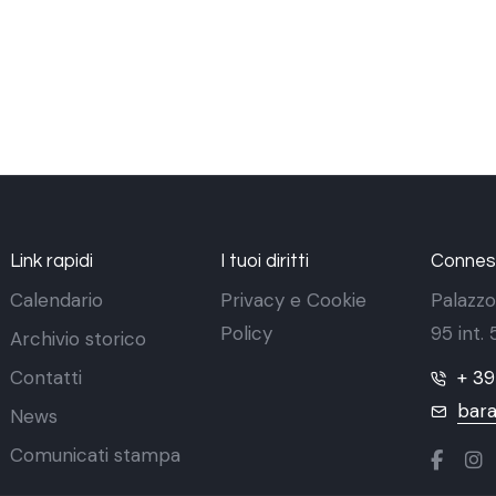
Link rapidi
I tuoi diritti
Conness
Calendario
Privacy e Cookie
Palazzo
Policy
95 int.
Archivio storico
Contatti
+ 3
bara
News
Comunicati stampa