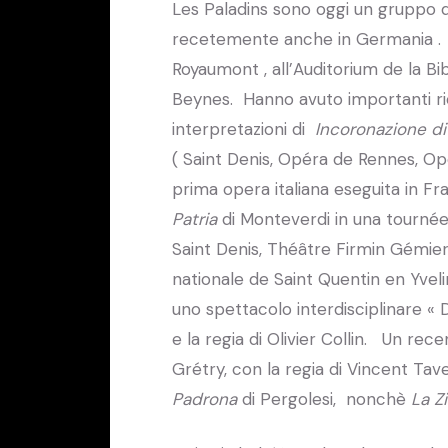
Les Paladins sono oggi un gruppo di 
recetemente anche in Germania . A 
Royaumont , all’Auditorium de la B
Beynes. Hanno avuto importanti ric
interpretazioni di
Incoronazione d
( Saint Denis, Opéra de Rennes, Op
prima opera italiana eseguita in Fr
Patria
di Monteverdi in una tournée 
Saint Denis, Théâtre Firmin Gémier
nationale de Saint Quentin en Yvel
uno spettacolo interdisciplinare « 
e la regia di Olivier Collin. Un r
Grétry, con la regia di Vincent Ta
Padrona
di Pergolesi, nonchè
La Z