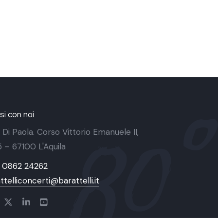
i con noi
 Di Paola. Corso Vittorio Emanuele II,
 5 – 67100 L'Aquila
9 0862 24262
ttelliconcerti@barattelli.it