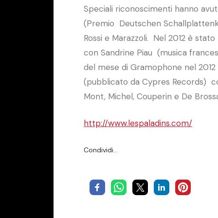
Speciali riconoscimenti hanno avuto
(Premio Deutschen Schallplattenk
Rossi e Marazzoli. Nel 2012 è stat
con Sandrine Piau (musica francese
del mese di Gramophone nel 2012 .
(pubblicato da Cypres Records) con
Mont, Michel, Couperin e De Bross
http://www.lespaladins.com/
Condividi…