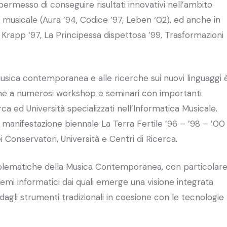
ermesso di conseguire risultati innovativi nell’ambito
e musicale (Aura ’94, Codice ’97, Leben ‘02), ed anche in
 Krapp ‘97, La Principessa dispettosa ’99, Trasformazioni
musica contemporanea e alle ricerche sui nuovi linguaggi 
one a numerosi workshop e seminari con importanti
ca ed Università specializzati nell’Informatica Musicale.
a manifestazione biennale La Terra Fertile ’96 – ’98 – ’00
i Conservatori, Università e Centri di Ricerca.
problematiche della Musica Contemporanea, con particolar
stemi informatici dai quali emerge una visione integrata
 dagli strumenti tradizionali in coesione con le tecnologie