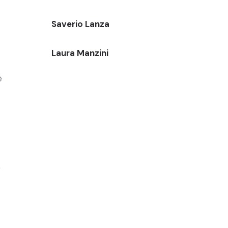
Saverio Lanza
Laura Manzini
è
e