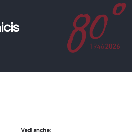
icis
Vedi anche: