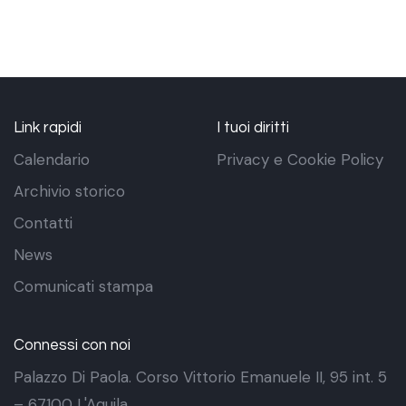
Link rapidi
I tuoi diritti
Calendario
Privacy e Cookie Policy
Archivio storico
Contatti
News
Comunicati stampa
Connessi con noi
Palazzo Di Paola. Corso Vittorio Emanuele II, 95 int. 5
– 67100 L'Aquila