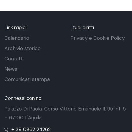
Link rapidi
I tuoi diritti
Calendario
Privacy e Cookie Policy
Archivio storico
Contatti
News
Comunicati stampa
Connessi con noi
Palazzo Di Paola. Corso Vittorio Emanuele II, 95 int. 5
– 67100 L'Aquila
+ 39 0862 24262