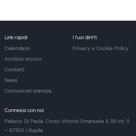
Link rapidi
I tuoi diritti
Calendario
Privacy e Cookie Policy
Archivio storico
Contatti
News
Comunicati stampa
Connessi con noi
Palazzo Di Paola. Corso Vittorio Emanuele II, 95 int. 5
– 67100 L'Aquila