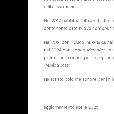
della fisarmonica.
Nel 2017 pubblica l’album dal titol
contenente otto nuove composizioni
Nel 2021 con il disco
Terranima
, ne
nel 2024 con il disco
Melodico
(in 
premio della critica per le migliori
“Musica Jazz”.
Ha scritto colonne sonore per i film
aggiornamento aprile 2025