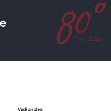
te
Vedi anche: