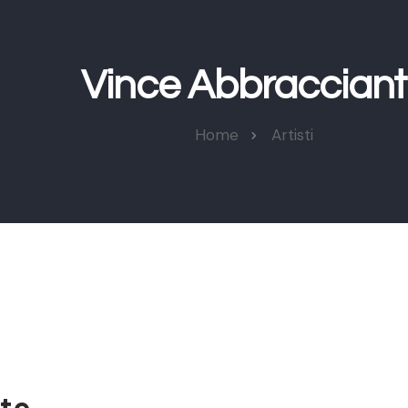
Vince Abbraccian
Home
Artisti
te