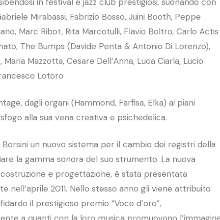
esibendosi in festival e jazz club prestigiosi, suonando con
 Gabriele Mirabassi, Fabrizio Bosso, Juini Booth, Peppe
ano, Marc Ribot, Rita Marcotulli, Flavio Boltro, Carlo Actis
ato, The Bumps (Davide Penta & Antonio Di Lorenzo),
 Maria Mazzotta, Cesare Dell’Anna, Luca Ciarla, Lucio
 Francesco Lotoro.
intage, dagli organi (Hammond, Farfisa, Elka) ai piani
 sfogo alla sua vena creativa e psichedelica.
orsini un nuovo sistema per il cambio dei registri della
iare la gamma sonora del suo strumento. La nuova
i costruzione e progettazione, è stata presentata
te nell’aprile 2011. Nello stesso anno gli viene attribuito
lfidardo il prestigioso premio “Voce d’oro”,
mente a quanti con la loro musica promuovono l’immagin