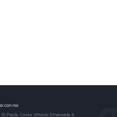
i con noi
 Di Paola. Corso Vittorio Emanuele II,