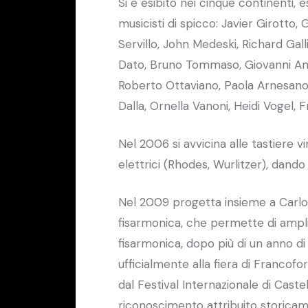
Si è esibito nei cinque continenti, 
musicisti di spicco: Javier Girotto,
Servillo, John Medeski, Richard Galli
Dato, Bruno Tommaso, Giovanni Am
Roberto Ottaviano, Paola Arnesano,
Dalla, Ornella Vanoni, Heidi Vogel,
Nel 2006 si avvicina alle tastiere v
elettrici (Rhodes, Wurlitzer), dando
Nel 2009 progetta insieme a Carlo B
fisarmonica, che permette di ampl
fisarmonica, dopo più di un anno d
ufficialmente alla fiera di Francofor
dal Festival Internazionale di Caste
riconoscimento attribuito storica