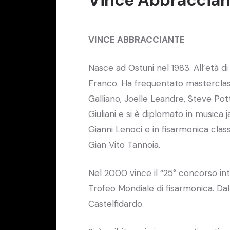
VINCE ABBRACCIANTE
Nasce ad Ostuni nel 1983. All’età di
Franco. Ha frequentato mastercla
Galliano, Joelle Leandre, Steve Po
Giuliani e si è diplomato in musica 
Gianni Lenoci e in fisarmonica class
Gian Vito Tannoia.
Nel 2000 vince il “25° concorso inte
Trofeo Mondiale di fisarmonica. Dal
Castelfidardo.