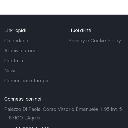
Link rapidi
I tuoi diritti
Calendario
Privacy e Cookie Policy
Archivio storico
Contatti
News
Comunicati stampa
Connessi con noi
Palazzo Di Paola. Corso Vittorio Emanuele II, 95 int. 5
– 67100 L'Aquila