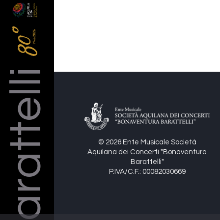
Barattelli
© 2026 Ente Musicale Società
Aquilana dei Concerti "Bonaventura
Barattelli"
P.IVA/C.F.: 00082030669