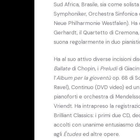
Sud Africa, Brasile, sia come soli
Symphoniker, Orchestra Sinfonica d
Neue Philharmonie Westfalen). Ha c
Gerhardt, il Quartetto di Cremona, 
suona regolarmente in duo pianist
Ha al suo attivo diverse incisioni 
Ballate
di Chopin, i
Preludi
di Giacint
l’
Album
per
la
gioventù
op. 68 di 
Ravel), Continuo (DVD video) ed u
pianoforti e orchestra di Mendelss
Vriendt. Ha intrapreso la registrazi
Brilliant Classics: i primi due CD, de
accolti con unanime entusiasmo dall
agli
Études
ed altre opere.