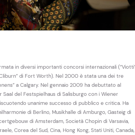
ata in diversi importanti concorsi internazionali (“Viotti
an Cliburn” di Fort Worth). Nel 2000 è stata una dei tre
onens” a Calgary. Nel gennaio 2009 ha debuttato al
r Saal del Festspielhaus di Salisburgo con i Wiener
 riscuotendo unanime successo di pubblico e critica. Ha
ilharmonie di Berlino, Musikhalle di Amburgo, Gasteig di
ncertgebouw di Amsterdam, Società Chopin di Varsavia,
sraele, Corea del Sud, Cina, Hong Kong, Stati Uniti, Canada,