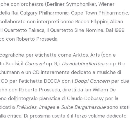
sta che con orchestra (Berliner Symphoniker, Wiener
ella Rai, Calgary Philharmonic, Cape Town Philharmonic,
ollaborato con interpreti come Rocco Filippini, Alban
il Quartetto Takacs, il Quartetto Sine Nomine. Dal 1999
ico con Roberto Prosseda.
discografiche per etichette come Arktos, Arts (con e
o Scelsi, il
Carnaval
op. 9, i
Davidsbündlertänze
op. 6 e
Schumann e un CD interamente dedicato a musiche di
n CD per l’etichetta DECCA con i
Doppi Concerti
per due
ohn con Roberto Prosseda, diretti da Ian Willem De
one dell’integrale pianistica di Claude Debussy per la
dicati a
Préludes
,
Images
e
Suite Bergamasque
sono stati
a critica. Di prossima uscita è il terzo volume dedicato