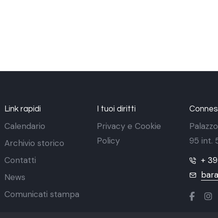
Link rapidi
I tuoi diritti
Conness
Calendario
Privacy e Cookie
Palazzo
Policy
95 int.
Archivio storico
Contatti
+ 3
bara
News
Comunicati stampa