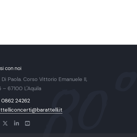
i con noi
 Di Paola. Corso Vittorio Emanuele II,
 5 – 67100 L'Aquila
9 0862 24262
ttelliconcerti@barattelli.it