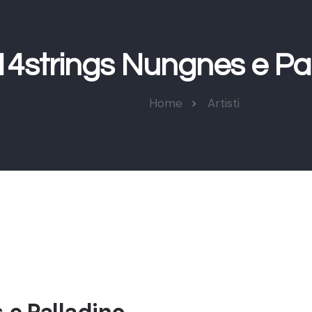
14strings Nungnes e Pa
Home
Artisti
 e Palladino