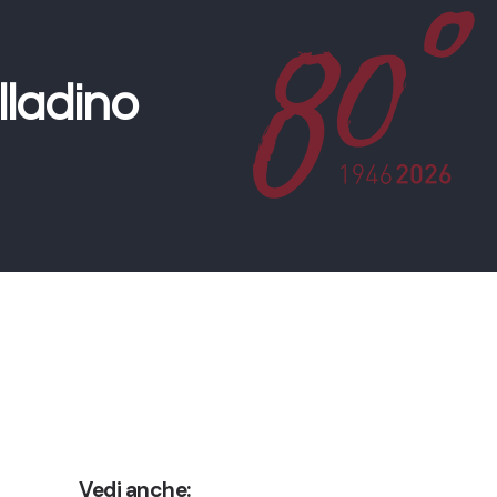
lladino
Vedi anche: