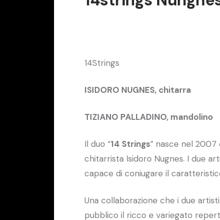
14Strings
ISIDORO NUGNES, chitarra
TIZIANO PALLADINO, mandolino
Il duo “
14 Strings
” nasce nel 2007 da
chitarrista Isidoro Nugnes. I due ar
capace di coniugare il caratteristic
Una collaborazione che i due artist
pubblico il ricco e variegato repe