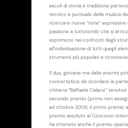
secoli di storia e tradizione parten
tecnico e puntuale della musica dei g
ricercare nuove “note” espressive c
passione a tuttotondo che si arricch
esprimono nei confronti degli strum
all’individuazione di tutti quegli el
strumenti più popolari e riconosciu
Il duo, giovane ma dalle enormi pot
concertistica; da ricordare la part
chitarra “Raffaele Calace” tenutosi 
secondo premio (primo non assegnat
ad ottobre 2009, il primo premio al
premio assoluto al Concorso Interna
ha ottenuto anche il premio speci