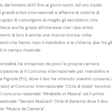
do dal lontano 600 fino ai giorni nostri. Ad uno studio
randi artisti internazionali si affianca la volontà di
apaci di coinvolgere al meglio gli ascoltatori. Una
isce anche grazie all’interesse che i due artisti
enti; la loro è anche una ricerca storica, volta
ementi che hanno reso il mandolino e la chitarra, due tra gl
ti in campo musicale.
enzialità, ha intrapreso da poco la propria carriera
ecipazione al II Concorso internazionale per mandolino e
a Pignola (Pz), dove il duo ha ottenuto unanimi consensi, i
o) al Concorso Internazionale “Città di Assisi” tenutosi
 concorso nazionale “Mirabello in Musica” ed il primo
zionale “Giovani Musicisti” Città di Barletta dove il duo
ale “Musica da Camera”.