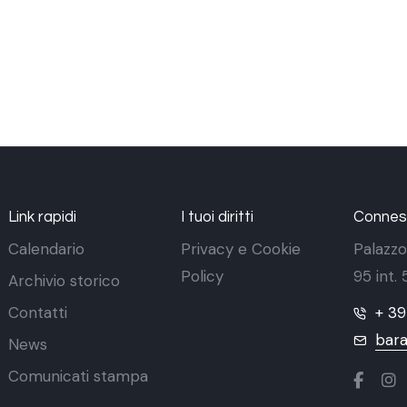
Link rapidi
I tuoi diritti
Conness
Calendario
Privacy e Cookie
Palazzo
Policy
95 int.
Archivio storico
Contatti
+ 3
bara
News
Comunicati stampa