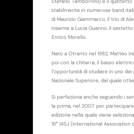
Stefano Tamborrino) e il quintetto 
stabilmente in numerose band italian
di Maurizio Giammarco, il trio di A
insieme a Lucia Guarino, il sestett
Enrico Morello.
Nato a Otranto nel 1982, Matteo ini
poi con la chitarra, il basso elettri
l’opportunità di studiare in uno dei
Nazionale Superiore, dal quale otti
Si perfeziona anche seguendo i semi
la prima, nel 2007 per partecipare
edizione nella quale viene seleziona
19° IASJ (International Association