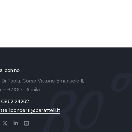
i con noi
 Di Paola. Corso Vittorio Emanuele II,
 5 – 67100 L'Aquila
9 0862 24262
ttelliconcerti@barattelli.it