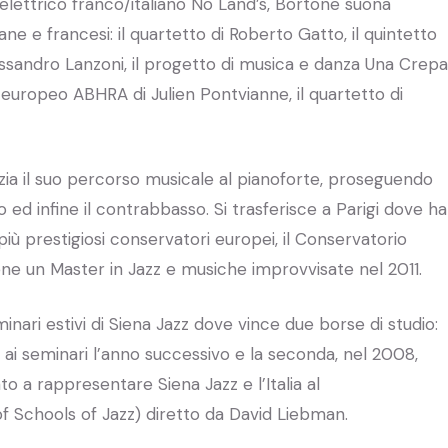
elettrico franco/italiano No Land’s, Bortone suona
e e francesi: il quartetto di Roberto Gatto, il quintetto
lessandro Lanzoni, il progetto di musica e danza Una Crepa
o europeo ABHRA di Julien Pontvianne, il quartetto di
zia il suo percorso musicale al pianoforte, proseguendo
co ed infine il contrabbasso. Si trasferisce a Parigi dove ha
 più prestigiosi conservatori europei, il Conservatorio
ene un Master in Jazz e musiche improvvisate nel 2011.
nari estivi di Siena Jazz dove vince due borse di studio:
 ai seminari l’anno successivo e la seconda, nel 2008,
to a rappresentare Siena Jazz e l’Italia al
 of Schools of Jazz) diretto da David Liebman.