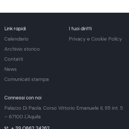
Link rapidi
I tuoi diritti
Calendario
Privacy e Cookie Policy
Archivio storico
Contatti
News
Comunicati stampa
Connessi con noi
Palazzo Di Paola. Corso Vittorio Emanuele II, 95 int. 5
– 67100 L'Aquila
+ 39 0862 24262