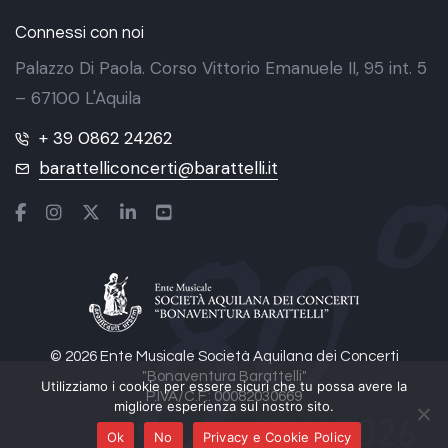
Connessi con noi
Palazzo Di Paola. Corso Vittorio Emanuele II, 95 int. 5
– 67100 L'Aquila
+ 39 0862 24262
barattelliconcerti@barattelli.it
© 2026 Ente Musicale Società Aquilana dei Concerti
"Bonaventura Barattelli"
Utilizziamo i cookie per essere sicuri che tu possa avere la
P.IVA/C.F.: 00082030669
migliore esperienza sul nostro sito.
Ok
No
Privacy e Cookie Policy