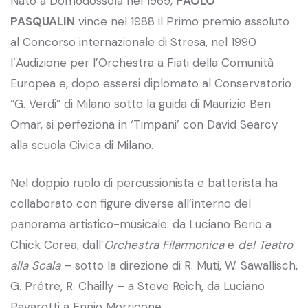
Nato a Domodossola nel 1969,
PAOLO
PASQUALIN
vince nel 1988 il Primo premio assoluto
al Concorso internazionale di Stresa, nel 1990
l’Audizione per l’Orchestra a Fiati della Comunità
Europea e, dopo essersi diplomato al Conservatorio
“G. Verdi” di Milano sotto la guida di Maurizio Ben
Omar, si perfeziona in ‘Timpani’ con David Searcy
alla scuola Civica di Milano.
Nel doppio ruolo di percussionista e batterista ha
collaborato con figure diverse all’interno del
panorama artistico-musicale: da Luciano Berio a
Chick Corea, dall’
Orchestra Filarmonica
e
del Teatro
alla Scala
– sotto la direzione di R. Muti, W. Sawallisch,
G. Prétre, R. Chailly – a Steve Reich, da Luciano
Pavarotti a Ennio Morricone.