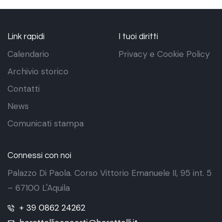
Link rapidi
I tuoi diritti
Calendario
Privacy e Cookie Policy
Archivio storico
Contatti
News
Comunicati stampa
Connessi con noi
Palazzo Di Paola. Corso Vittorio Emanuele II, 95 int. 5
– 67100 L'Aquila
+ 39 0862 24262