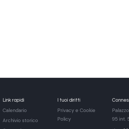
Link rapidi
I tuoi diritti
Conness
Calendario
Privacy e Cookie
Palazzo
Policy
95 int.
Archivio storico