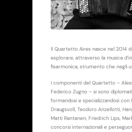
Il Quartetto Aires nasce nel 2014 da
esplorare, attraverso la musica d’i
fisarmonica, strumento che negli u
I componenti del Quartetto – Ales
Federico Zugno – si sono diplomati
formandosi e specializzandosi con f
Draugsvoll, Teodoro Anzellotti, Han
Matti Rantanen, Friedrich Lips, Mar
concorsi internazionali e perseguon