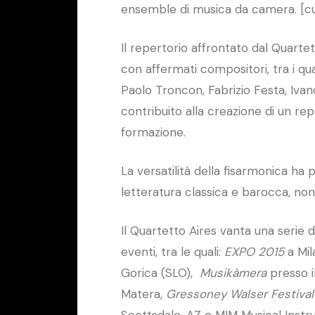
ensemble di musica da camera. [curr
Il repertorio affrontato dal Quartet
con affermati compositori, tra i q
Paolo Troncon, Fabrizio Festa, Ivano 
contribuito alla creazione di un re
formazione.
La versatilità della fisarmonica h
letteratura classica e barocca, no
Il Quartetto Aires vanta una serie 
eventi, tra le quali:
EXPO 2015
a Mil
Gorica (SLO),
Musikàmera
presso i
Matera,
Gressoney Walser Festival