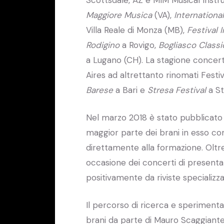
Scottsdale, AZ e MIM Musical Inst
Maggiore Musica
(VA),
Internationa
Villa Reale di Monza (MB),
Festival 
Rodigino
a Rovigo,
Bogliasco Class
a Lugano (CH). La stagione concer
Aires ad altrettanto rinomati Festiv
Barese
a Bari e
Stresa Festival
a St
Nel marzo 2018 è stato pubblicato il
maggior parte dei brani in esso com
direttamente alla formazione. Oltr
occasione dei concerti di presentaz
positivamente da riviste specializza
Il percorso di ricerca e sperimenta
brani da parte di Mauro Scaggiante