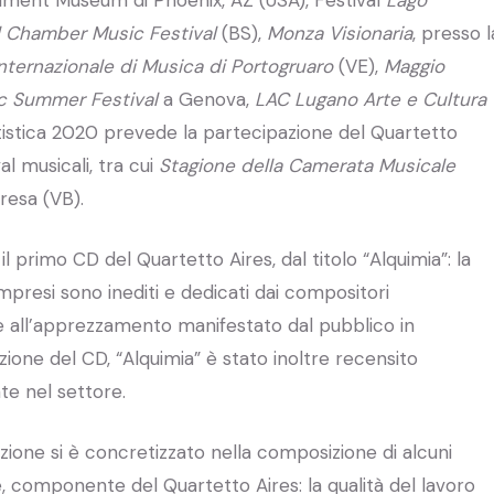
rument Museum di Phoenix, AZ (USA), Festival
Lago
l Chamber Music Festival
(BS),
Monza Visionaria
, presso l
Internazionale di Musica di Portogruaro
(VE),
Maggio
ic Summer Festival
a Genova,
LAC Lugano Arte e Cultura
tistica 2020 prevede la partecipazione del Quartetto
al musicali, tra cui
Stagione della Camerata Musicale
resa (VB).
 primo CD del Quartetto Aires, dal titolo “Alquimia”: la
presi sono inediti e dedicati dai compositori
e all’apprezzamento manifestato dal pubblico in
ione del CD, “Alquimia” è stato inoltre recensito
te nel settore.
zione si è concretizzato nella composizione di alcuni
, componente del Quartetto Aires: la qualità del lavoro