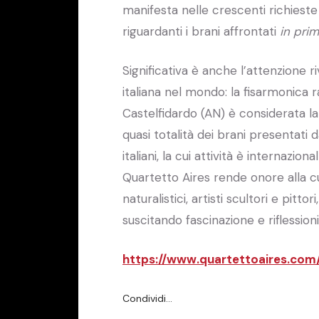
manifesta nelle crescenti richieste 
riguardanti i brani affrontati
in prim
Significativa è anche l’attenzione r
italiana nel mondo: la fisarmonica r
Castelfidardo (AN) è considerata la
quasi totalità dei brani presentati 
italiani, la cui attività è internazi
Quartetto Aires rende onore alla cul
naturalistici, artisti scultori e pit
suscitando fascinazione e riflession
https://www.quartettoaires.com
Condividi…