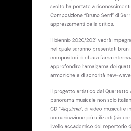
svolto ha portato a riconoscimenti
Composizione “Bruno Serri” di Serra
apprezzamenti della critica.
Il biennio 2020/2021 vedrà impegna
nel quale saranno presentati brani
compositori di chiara fama interna
approfondire l’amalgama dei quattro
armoniche e di sonorità new-wave
Il progetto artistico del Quartetto A
panorama musicale non solo italian
CD “
Alquimia
”, di video musicali e i
comunicazione più utilizzati (sia car
livello accademico del repertorio d