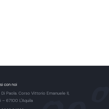
i con noi
 Di Paola. Corso Vittorio Emanuele II,
 5 – 67100 L'Aquila