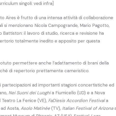
iculum singoli: vedi infra]
to Aires è frutto di una intensa attività di collaborazione
uali si menzionano Nicola Campogrande, Mario Pagotto,
Battiston: il lavoro di studio, ricerca e revisione ha
pertorio totalmente inedito e apposito per questa
a potuto permettere anche l’adattamento di brani della
nché di repertorio prettamente cameristico.
di partecipazioni ad importanti stagioni concertistiche ed
ano,
Nei Suoni dei Luoghi
a Fiumicello (UD) e a Nova
l Teatro La Fenice (VE),
FaDiesis Accordion Festival
a
ad Aosta,
Asolo Matinée
(TV),
Italian Festival of Arizona