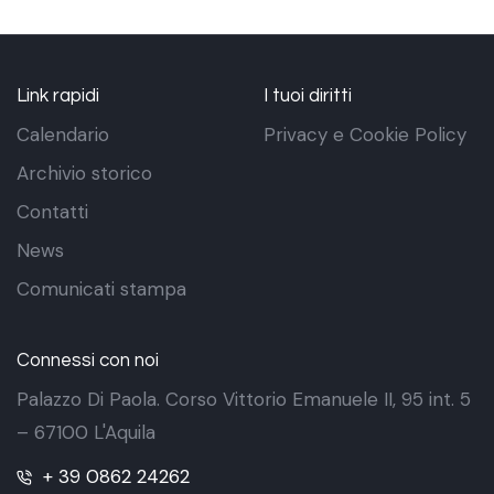
Link rapidi
I tuoi diritti
Calendario
Privacy e Cookie Policy
Archivio storico
Contatti
News
Comunicati stampa
Connessi con noi
Palazzo Di Paola. Corso Vittorio Emanuele II, 95 int. 5
– 67100 L'Aquila
+ 39 0862 24262