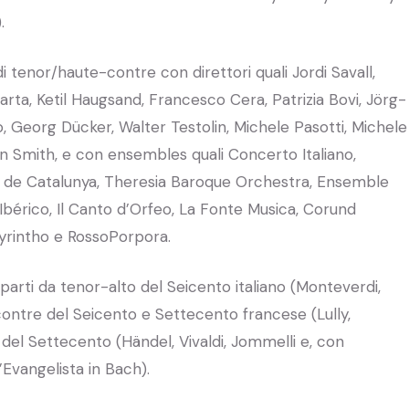
.
i tenor/haute-contre con direttori quali Jordi Savall,
arta, Ketil Haugsand, Francesco Cera, Patrizia Bovi, Jörg-
, Georg Dücker, Walter Testolin, Michele Pasotti, Michele
n Smith, e con ensembles quali Concerto Italiano,
 de Catalunya, Theresia Baroque Orchestra, Ensemble
Ibérico, Il Canto d’Orfeo, La Fonte Musica, Corund
rintho e RossoPorpora.
 parti da tenor-alto del Seicento italiano (Monteverdi,
e-contre del Seicento e Settecento francese (Lully,
del Settecento (Händel, Vivaldi, Jommelli e, con
’Evangelista in Bach).