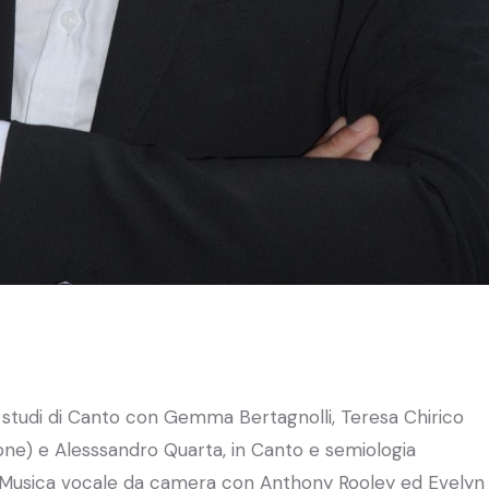
 studi di Canto con Gemma Bertagnolli, Teresa Chirico
none) e Alesssandro Quarta, in Canto e semiologia
n Musica vocale da camera con Anthony Rooley ed Evelyn