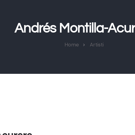
Andrés Montilla-Acu
Home
Artisti
Acurero