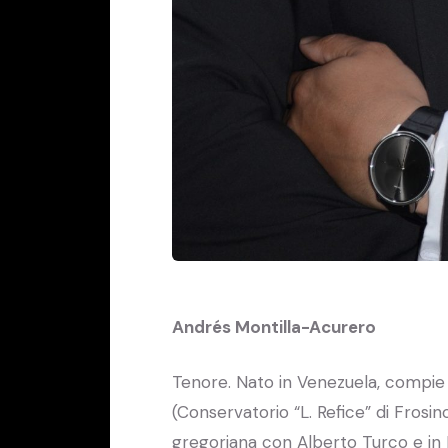
Andrés Montilla-Acurero
Tenore. Nato in Venezuela, compie
(Conservatorio “L. Refice” di Frosi
gregoriana con Alberto Turco e i