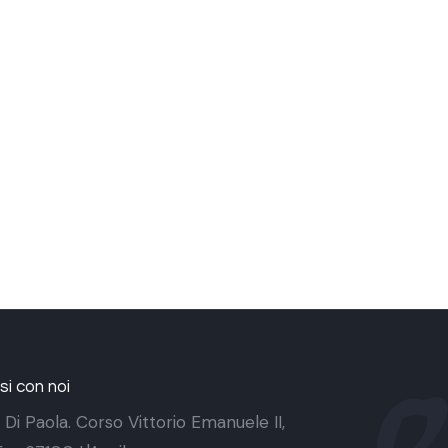
i con noi
 Di Paola. Corso Vittorio Emanuele II,