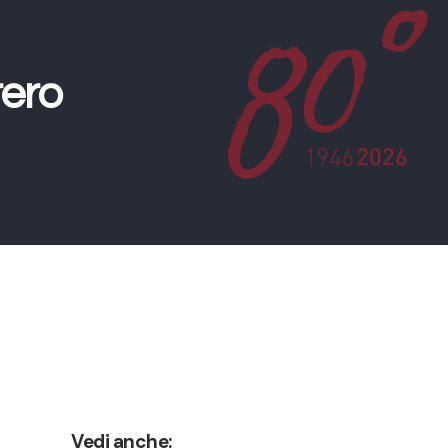
rero
Vedi anche: