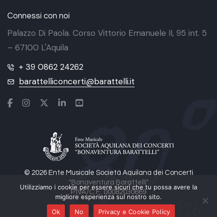
Connessi con noi
Palazzo Di Paola. Corso Vittorio Emanuele II, 95 int. 5
– 67100 L'Aquila
+ 39 0862 24262
barattelliconcerti@barattelli.it
© 2026 Ente Musicale Società Aquilana dei Concerti
"Bonaventura Barattelli"
Utilizziamo i cookie per essere sicuri che tu possa avere la
P.IVA/C.F.: 00082030669
migliore esperienza sul nostro sito.
Ok
No
Privacy e Cookie Policy