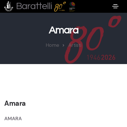
Barattelli
Amara
Home
Artisti
Amara
AMARA