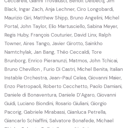
Ceccarelli, Gianni Trovalusci, Benoit Delbecq, Jim
Black, Ingar Zach, Anja Lechner, Ciro Longobardi,
Maurizio Giri, Matthew Shipp, Bruno Angelini, Michel
Portal, John Taylor, Elio Martusciello, Sabina Meyer,
Regis Huby, François Couturier, David Linx, Ralph
Towner, Aires Tango, Javier Girotto, Sainkho
Namtchylak, Jan Bang, Théo Ceccaldi, Tore
Brunborg, Enrico Pieranunzi, Matmos, John Tchicai,
Bruno Chevillon , Furio Di Castri, Michel Benita, Italian
Instable Orchestra, Jean-Paul Celea, Giovanni Maier,
Enzo Pietropaoli, Roberto Cecchetto, Paolo Damiani,
Daniele di Bonaventura, Daniele D’Agaro, Giovanni
Guidi, Luciano Biondini, Rosario Giuliani, Giorgio
Pacorig, Gabriele Mirabassi, Gianluca Petrella,
Giancarlo Schiaffini, Salvatore Bonafede, Michael