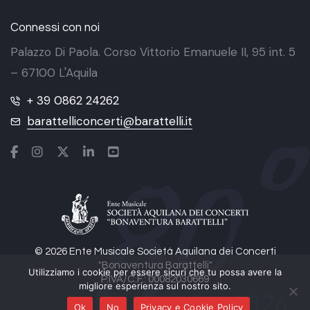
Connessi con noi
Palazzo Di Paola. Corso Vittorio Emanuele II, 95 int. 5
– 67100 L'Aquila
+ 39 0862 24262
barattelliconcerti@barattelli.it
© 2026 Ente Musicale Società Aquilana dei Concerti
"Bonaventura Barattelli"
Utilizziamo i cookie per essere sicuri che tu possa avere la
P.IVA/C.F.: 00082030669
migliore esperienza sul nostro sito.
Ok
No
Privacy e Cookie Policy