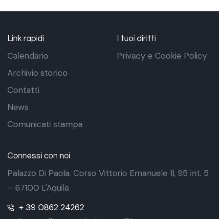
Link rapidi
I tuoi diritti
Calendario
Privacy e Cookie Policy
Archivio storico
Contatti
News
Comunicati stampa
Connessi con noi
Palazzo Di Paola. Corso Vittorio Emanuele II, 95 int. 5
– 67100 L'Aquila
+ 39 0862 24262