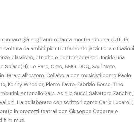
a suonare già negli anni ottanta mostrando una duttilità
nvoltura da ambiti più strettamente jazzistici a situazioni
luenze classiche, etniche e contemporanee. Incide una
me Splasc(H), Le Parc, Cmc, BMG, DDQ, Soul Note,
 in Italia e all’estero. Collabora con musicisti come Paolo
otto, Kenny Wheeler, Pierre Favre, Fabrizio Bosso, Tino
burini, Antonello Salis, Achille Succi, Salvatore Zanchini,
valloni. Ha collaborato con scrittori come Carlo Lucarelli,
vorato in progetti teatrali con Giuseppe Cederna e
i film muti.