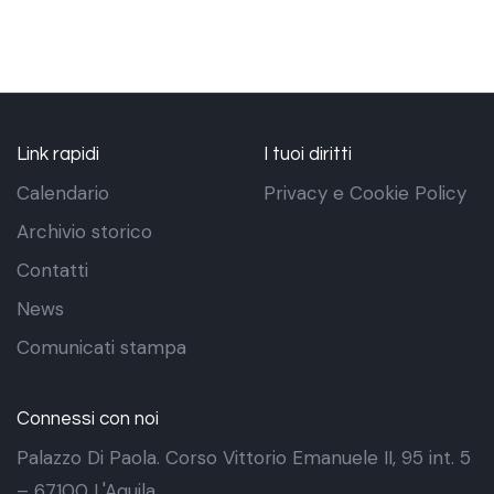
Link rapidi
I tuoi diritti
Calendario
Privacy e Cookie Policy
Archivio storico
Contatti
News
Comunicati stampa
Connessi con noi
Palazzo Di Paola. Corso Vittorio Emanuele II, 95 int. 5
– 67100 L'Aquila