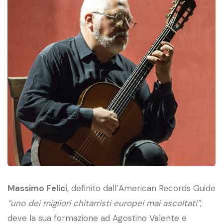
Massimo Felici
, definito dall’American Records Guide
“uno dei migliori chitarristi europei mai ascoltati”
,
deve la sua formazione ad Agostino Valente e