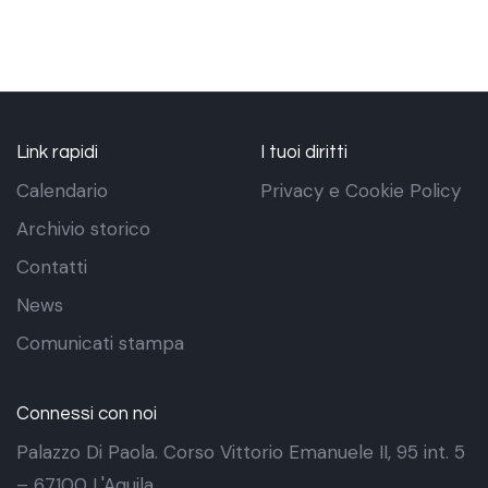
Link rapidi
I tuoi diritti
Calendario
Privacy e Cookie Policy
Archivio storico
Contatti
News
Comunicati stampa
Connessi con noi
Palazzo Di Paola. Corso Vittorio Emanuele II, 95 int. 5
– 67100 L'Aquila