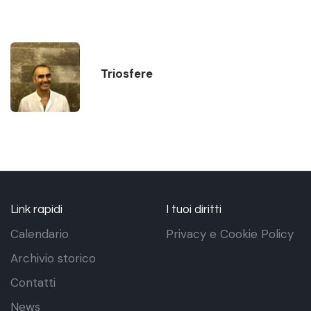
Triosfere
Link rapidi
I tuoi diritti
Calendario
Privacy e Cookie Policy
Archivio storico
Contatti
News