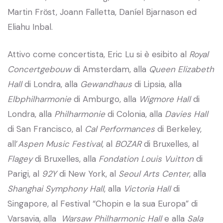
Martin Frӧst, Joann Falletta, Daníel Bjarnason ed
Eliahu Inbal.
Attivo come concertista, Eric Lu si è esibito al
Royal
Concertgebouw
di Amsterdam, alla
Queen Elizabeth
Hall
di Londra, alla
Gewandhaus
di Lipsia, alla
Elbphilharmonie
di Amburgo, alla
Wigmore Hall
di
Londra, alla
Philharmonie
di Colonia, alla
Davies Hall
di San Francisco, al
Cal Performances
di Berkeley,
all’
Aspen Music Festival
, al
BOZAR
di Bruxelles, al
Flagey
di Bruxelles, alla
Fondation Louis Vuitton
di
Parigi, al
92Y
di New York, al
Seoul Arts Center
, alla
Shanghai Symphony Hall
, alla
Victoria Hall
di
Singapore, al Festival “Chopin e la sua Europa” di
Varsavia, alla
Warsaw Philharmonic Hall
e alla
Sala