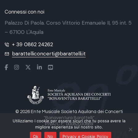
Connessi con noi
Palazzo Di Paola. Corso Vittorio Emanuele II, 95 int. 5
– 67100 L'Aquila
+ 39 0862 24262
barattelliconcerti@barattelli.it
© 2026 Ente Musicale Società Aquilana dei Concerti
"Bonaventura Barattelli"
Utilizziamo i cookie per essere sicuri che tu possa avere la
P.IVA/C.F.: 00082030669
migliore esperienza sul nostro sito.
Ok
No
Privacy e Cookie Policy