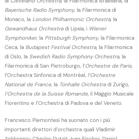
la
Cleveland Orchestra
, la Filarmonica Israeliana, la
Bayerische Radio Symphony
, la Filarmonica di
Monaco, la
London Philharmonic Orchestra
, la
Gewandhaus Orchestra
di Lipsia, i
Wiener
Symphoniker
, la
Pittsburgh Symphony
, la Filarmonica
Ceca, la
Budapest Festival Orchestra
, la Filarmonica
di Oslo, la
Swedish Radio Symphony Orchestra
, la
Filarmonica di San Pietroburgo, l’
Orchestre de Paris
,
l’Orchestra Sinfonica di Montréal,
l’Orchestre
National de France
, la
Tonhalle Orchestra
di Zurigo,
l’Orchestra de la Suisse Romande
, il Maggio Musicale
Fiorentino e l’Orchestra di Padova e del Veneto.
Francesco Piemontesi ha suonato con i più
importanti direttori d’orchestra quali Vladimir
Ashkenazy, Charles Dutoit, Ivan Fischer, Daniel