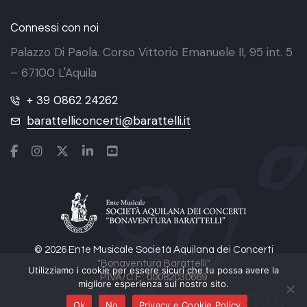
Connessi con noi
Palazzo Di Paola. Corso Vittorio Emanuele II, 95 int. 5
– 67100 L'Aquila
+ 39 0862 24262
barattelliconcerti@barattelli.it
© 2026 Ente Musicale Società Aquilana dei Concerti
"Bonaventura Barattelli"
Utilizziamo i cookie per essere sicuri che tu possa avere la
P.IVA/C.F.: 00082030669
migliore esperienza sul nostro sito.
Ok
No
Privacy e Cookie Policy