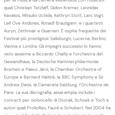
per la musica da camera esibendosi con musicisti
quali Christian Tetzlaff, Gidon Kremer, Leonidas
Kavakos, Mitsuko Uchida, Kathryn Stott, Lars Vogt,
Leif Ove Andsnes, Ronadl Brautigam e i quartetti
Auryn, Zethmair e Guarneri. È ospite frequente dei
Festival più prestigiosi: Salisburgo, Lucerna, Berlino,
Vienna e Londra. Gli impegni successivi lo hanno
visto assieme a Riccardo Chailly e l’orchestra del
Gewandhaus, la Deutsche Kammerphilarmonie
Bremen e Paavo Järvi, la Chamber Orchestra of
Europe e Bernard Haitink, la BBC Symphony e Sir
Andrew Davis, la Camerata Salzburg, l’Orchestre de
Paris. La sua discografia, assai ampia, include i
concerti per violoncello di Dvorak, Schoek e Toch e
autori quali Prokofiev, Fauré e Schubert. Nel 2004 ha