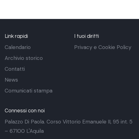
Link rapidi
I tuoi diritti
Calendario
Privacy e Cookie Policy
Archivio storico
Contatti
News
Comunicati stampa
Connessi con noi
Palazzo Di Paola. Corso Vittorio Emanuele II, 95 int. 5
– 67100 L'Aquila