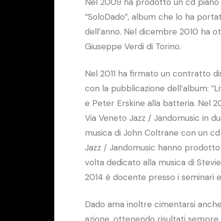
Nel 2009 ha prodotto un cd piano so
“SoloDado”, album che lo ha portato
dell’anno. Nel dicembre 2010 ha ot
Giuseppe Verdi di Torino.
Nel 2011 ha firmato un contratto d
con la pubblicazione dell’album: “L
e Peter Erskine alla batteria. Nel 
Via Veneto Jazz / Jandomusic in du
musica di John Coltrane con un cd i
Jazz / Jandomusic hanno prodotto 
volta dedicato alla musica di Stevi
2014 è docente presso i seminari es
Dado ama inoltre cimentarsi anche 
azione, ottenendo risultati sempre i