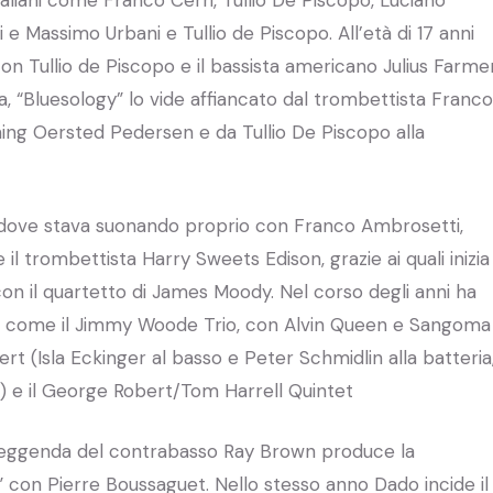
italiani come Franco Cerri, Tullio De Piscopo, Luciano
 e Massimo Urbani e Tullio de Piscopo. All’età di 17 anni
con Tullio de Piscopo e il bassista americano Julius Farme
ca, “Bluesology” lo vide affiancato dal trombettista Franco
ning Oersted Pedersen e da Tullio De Piscopo alla
, dove stava suonando proprio con Franco Ambrosetti,
il trombettista Harry Sweets Edison, grazie ai quali inizia
 con il quartetto di James Moody. Nel corso degli anni ha
ssi come il Jimmy Woode Trio, con Alvin Queen e Sangoma
rt (Isla Eckinger al basso e Peter Schmidlin alla batteria
) e il George Robert/Tom Harrell Quintet
a leggenda del contrabasso Ray Brown produce la
” con Pierre Boussaguet. Nello stesso anno Dado incide il