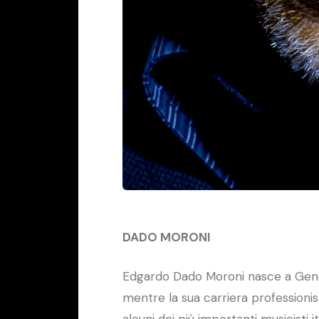
DADO MORONI
Edgardo Dado Moroni nasce a Genova 
mentre la sua carriera professionist