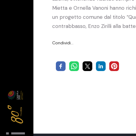
Mietta e Ornella Vanoni hanno richi
un progetto comune dal titolo “Quan
contrabbasso, Enzo Zirilli alla batt
Condividi…