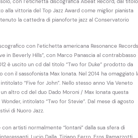
lo, con l’etichetta discografica Abeat Record, dal titolo
 alla vittoria del Top Jazz Award come miglior pianista
tenuto la cattedra di pianoforte jazz al Conservatorio
iscografico con l’etichetta americana Resonance Records
ive in Beverly Hills”, con Marco Panascia al contrabbasso
2012 è uscito un cd dal titolo “Two for Duke” prodotto da
o con il sassofonista Max Ionata. Nel 2014 ha omaggiato l
ntitolato “Five for John”. Nello stesso anno Via Veneto
un altro cd del duo Dado Moroni / Max Ionata questa
e Wonder, intitolato “Two for Stevie”. Dal mese di agosto
tivi di Nuoro Jazz.
con artisti normalmente “lontani” dalla sua sfera di
nteressanti. Lucio Dalla, Tiziano Ferro, Eros Ramazzotti,