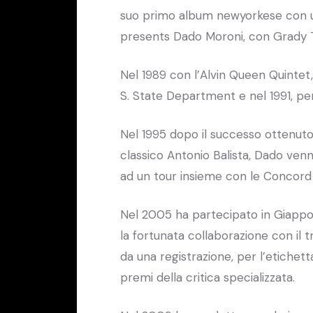
suo primo album newyorkese con u
presents Dado Moroni, con Grady T
Nel 1989 con l’Alvin Queen Quintet,
S. State Department e nel 1991, per 
Nel 1995 dopo il successo ottenuto
classico Antonio Balista, Dado venn
ad un tour insieme con le Concord A
Nel 2005 ha partecipato in Giappo
la fortunata collaborazione con il 
da una registrazione, per l’etichet
premi della critica specializzata.