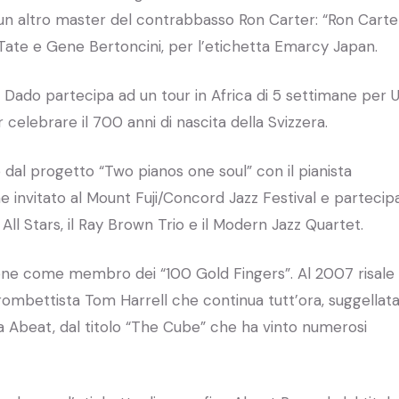
n altro master del contrabbasso Ron Carter: “Ron Carte
ate e Gene Bertoncini, per l’etichetta Emarcy Japan.
 Dado partecipa ad un tour in Africa di 5 settimane per U
celebrare il 700 anni di nascita della Svizzera.
 dal progetto “Two pianos one soul” con il pianista
e invitato al Mount Fuji/Concord Jazz Festival e partecip
ll Stars, il Ray Brown Trio e il Modern Jazz Quartet.
ne come membro dei “100 Gold Fingers”. Al 2007 risale
trombettista Tom Harrell che continua tutt’ora, suggellat
ta Abeat, dal titolo “The Cube” che ha vinto numerosi