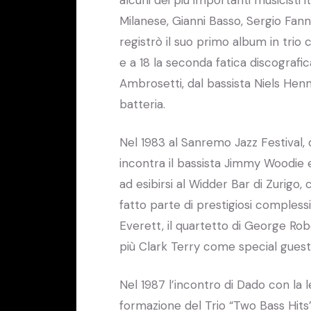
alcuni dei più importanti musicisti 
Milanese, Gianni Basso, Sergio Fanni
registrò il suo primo album in trio 
e a 18 la seconda fatica discografi
Ambrosetti, dal bassista Niels Hen
batteria.
Nel 1983 al Sanremo Jazz Festival
incontra il bassista Jimmy Woodie e 
ad esibirsi al Widder Bar di Zurigo,
fatto parte di prestigiosi comple
Everett, il quartetto di George Robe
più Clark Terry come special guest
Nel 1987 l’incontro di Dado con l
formazione del Trio “Two Bass Hits